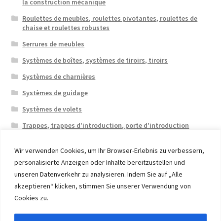
la construction mécanique
Roulettes de meubles, roulettes pivotantes, roulettes de
chaise et roulettes robustes
Serrures de meubles
Systèmes de boîtes, systèmes de tiroirs, tiroirs
Systèmes de charnières
Systèmes de guidage
Systèmes de volets
Trappes, trappes d'introduction, porte d'introduction
Wir verwenden Cookies, um Ihr Browser-Erlebnis zu verbessern,
personalisierte Anzeigen oder Inhalte bereitzustellen und
unseren Datenverkehr zu analysieren. Indem Sie auf „Alle
akzeptieren“ klicken, stimmen Sie unserer Verwendung von
© 2026 Eruon Trade UG, Germany, member of the ERUON
Cookies zu.
Group. High quality Furniture Fittings and Components