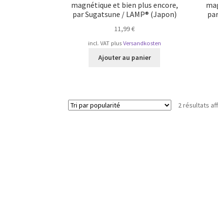
magnétique et bien plus encore,
mag
par Sugatsune / LAMP® (Japon)
pa
11,99
€
incl. VAT
plus
Versandkosten
Ajouter au panier
2 résultats af