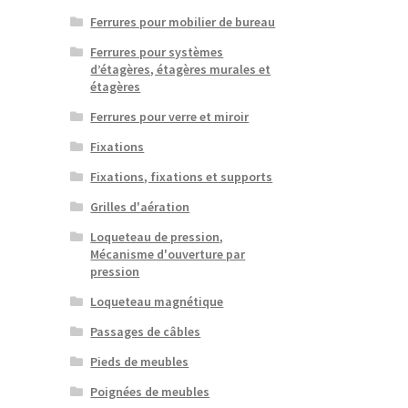
Ferrures pour mobilier de bureau
Ferrures pour systèmes
d’étagères, étagères murales et
étagères
Ferrures pour verre et miroir
Fixations
Fixations, fixations et supports
Grilles d'aération
Loqueteau de pression,
Mécanisme d'ouverture par
pression
Loqueteau magnétique
Passages de câbles
Pieds de meubles
Poignées de meubles