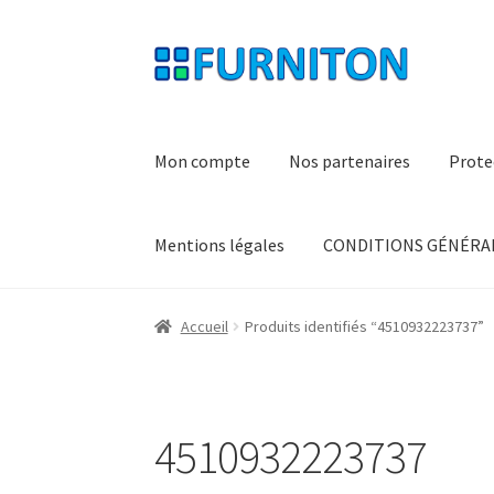
Aller
Aller
à
au
la
contenu
navigation
Mon compte
Nos partenaires
Prote
Mentions légales
CONDITIONS GÉNÉRAL
Accueil
Produits identifiés “4510932223737”
4510932223737