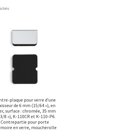
Trié
fichés
par
popularité
tre-plaque pour verre d’une
isseur de 6 mm (15/64 »), en
er, surface : chromée, 35 mm
-3/8 »), K-110CR et K-110-P6.
Contrepartie pour porte
rmoire en verre, moucherolle