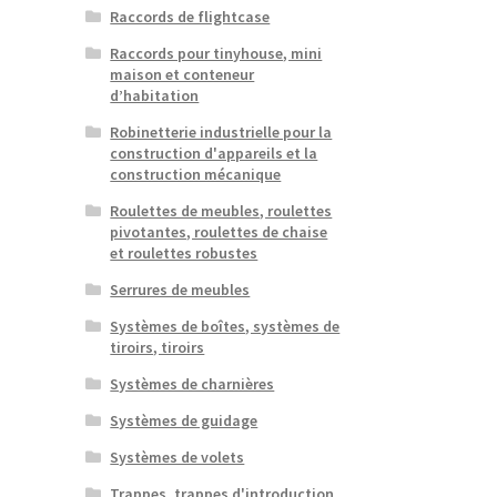
Raccords de flightcase
Raccords pour tinyhouse, mini
maison et conteneur
d’habitation
Robinetterie industrielle pour la
construction d'appareils et la
construction mécanique
Roulettes de meubles, roulettes
pivotantes, roulettes de chaise
et roulettes robustes
Serrures de meubles
Systèmes de boîtes, systèmes de
tiroirs, tiroirs
Systèmes de charnières
Systèmes de guidage
Systèmes de volets
Trappes, trappes d'introduction,