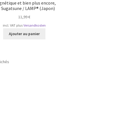
nétique et bien plus encore,
r Sugatsune / LAMP® (Japon)
11,99
€
incl. VAT
plus
Versandkosten
Ajouter au panier
Trié
fichés
par
popularité