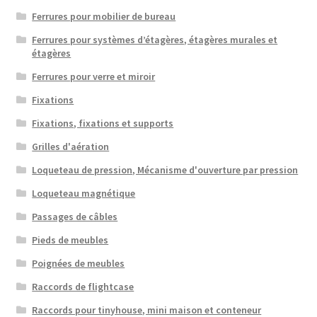
Ferrures pour mobilier de bureau
Ferrures pour systèmes d’étagères, étagères murales et
étagères
Ferrures pour verre et miroir
Fixations
Fixations, fixations et supports
Grilles d'aération
Loqueteau de pression, Mécanisme d'ouverture par pression
Loqueteau magnétique
Passages de câbles
Pieds de meubles
Poignées de meubles
Raccords de flightcase
Raccords pour tinyhouse, mini maison et conteneur