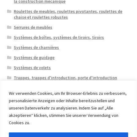
la construction mécanique
Roulettes de meubles, roulettes pivotantes, roulettes de
chaise et roulettes robustes
Serrures de meubles
Systèmes de boîtes, systèmes de tiroirs, tiroirs
Systèmes de charnières
Systèmes de guidage
Systèmes de volets
Trappes, trappes d'introduction, porte d'introduction
Wir verwenden Cookies, um Ihr Browser-Erlebnis zu verbessern,
personalisierte Anzeigen oder Inhalte bereitzustellen und
unseren Datenverkehr zu analysieren. Indem Sie auf „Alle
akzeptieren“ klicken, stimmen Sie unserer Verwendung von
© 2026 Eruon Trade UG, Germany, member of the ERUON
Cookies zu.
Group. High quality Furniture Fittings and Components