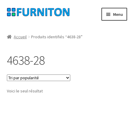
Aller
Aller
Menu
à
au
la
contenu
Mon compte
navigation
Accueil
Produits identifiés “4638-28”
Nos partenaires
4638-28
Protection des données
Droit de rétractation
Voici le seul résultat
Contact
Mentions légales
CONDITIONS GÉNÉRALES DE VENTE