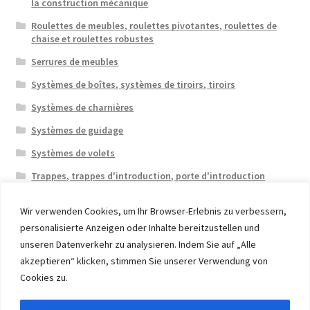
la construction mécanique
Roulettes de meubles, roulettes pivotantes, roulettes de
chaise et roulettes robustes
Serrures de meubles
Systèmes de boîtes, systèmes de tiroirs, tiroirs
Systèmes de charnières
Systèmes de guidage
Systèmes de volets
Trappes, trappes d'introduction, porte d'introduction
Wir verwenden Cookies, um Ihr Browser-Erlebnis zu verbessern,
personalisierte Anzeigen oder Inhalte bereitzustellen und
unseren Datenverkehr zu analysieren. Indem Sie auf „Alle
akzeptieren“ klicken, stimmen Sie unserer Verwendung von
© 2026 Eruon Trade UG, Germany, member of the ERUON
Cookies zu.
Group. High quality Furniture Fittings and Components