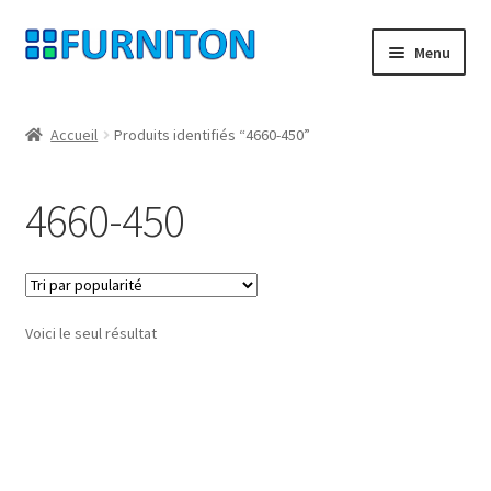
Aller
Aller
Menu
à
au
la
contenu
Mon compte
navigation
Accueil
Produits identifiés “4660-450”
Nos partenaires
4660-450
Protection des données
Droit de rétractation
Voici le seul résultat
Contact
Mentions légales
CONDITIONS GÉNÉRALES DE VENTE