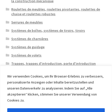
la construction mécanique
Roulettes de meubles, roulettes pivotantes, roulettes de
chaise et roulettes robustes
Serrures de meubles
Systèmes de boîtes, systèmes de tiroirs, tiroirs
Systèmes de charnières
Systèmes de guidage
Systèmes de volets
Trappes, trappes d'introduction, porte d'introduction
Wir verwenden Cookies, um Ihr Browser-Erlebnis zu verbessern,
personalisierte Anzeigen oder Inhalte bereitzustellen und
unseren Datenverkehr zu analysieren. Indem Sie auf „Alle
akzeptieren“ klicken, stimmen Sie unserer Verwendung von
© 2026 Eruon Trade UG, Germany, member of the ERUON
Cookies zu.
Group. High quality Furniture Fittings and Components