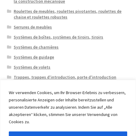
la construction mécanique
Roulettes de meubles, roulettes pivotantes, roulettes de
chaise et roulettes robustes
Serrures de meubles
Systèmes de boîtes, systèmes de tiroirs, tiroirs
Systèmes de charnières
Systèmes de guidage
Systèmes de volets
Trappes, trappes d'introduction, porte d'introduction
Wir verwenden Cookies, um Ihr Browser-Erlebnis zu verbessern,
personalisierte Anzeigen oder Inhalte bereitzustellen und
unseren Datenverkehr zu analysieren. Indem Sie auf „Alle
akzeptieren“ klicken, stimmen Sie unserer Verwendung von
© 2026 Eruon Trade UG, Germany, member of the ERUON
Cookies zu.
Group. High quality Furniture Fittings and Components