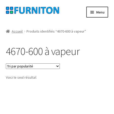
Aller
Aller
Menu
à
au
la
contenu
Mon compte
navigation
Accueil
Produits identifiés “4670-600 à vapeur”
Nos partenaires
4670-600 à vapeur
Protection des données
Droit de rétractation
Voici le seul résultat
Contact
Mentions légales
CONDITIONS GÉNÉRALES DE VENTE