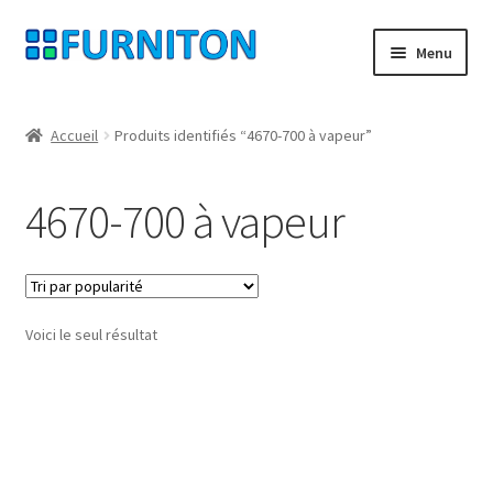
Aller
Aller
Menu
à
au
la
contenu
Mon compte
navigation
Accueil
Produits identifiés “4670-700 à vapeur”
Nos partenaires
4670-700 à vapeur
Protection des données
Droit de rétractation
Voici le seul résultat
Contact
Mentions légales
CONDITIONS GÉNÉRALES DE VENTE