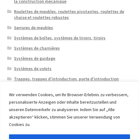
la construction mécanique
Roulettes de meubles, roulettes pivotantes, roulettes de
chaise et roulettes robustes
Serrures de meubles
Systèmes de boîtes, systèmes de tiroirs, tiroirs
Systèmes de charnières
Systèmes de guidage
Systèmes de volets
Trappes, trappes d'introduction, porte d'introduction
Wir verwenden Cookies, um Ihr Browser-Erlebnis zu verbessern,
personalisierte Anzeigen oder Inhalte bereitzustellen und
unseren Datenverkehr zu analysieren. Indem Sie auf „Alle
akzeptieren“ klicken, stimmen Sie unserer Verwendung von
© 2026 Eruon Trade UG, Germany, member of the ERUON
Cookies zu.
Group. High quality Furniture Fittings and Components