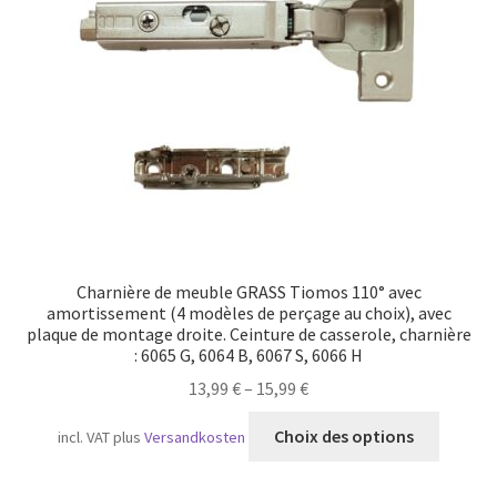
Transport maritime
Charnière de meuble GRASS Tiomos 110° avec
amortissement (4 modèles de perçage au choix), avec
plaque de montage droite. Ceinture de casserole, charnière
: 6065 G, 6064 B, 6067 S, 6066 H
13,99
€
–
15,99
€
Ce
Choix des options
incl. VAT
plus
Versandkosten
produit
a