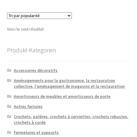
plusieu
variatio
Les
option
Voici le seul résultat
peuven
être
choisie
Produkt-Kategorien
sur
la
Accessoires décoratifs
page
du
Aménagements pour la gastronomie, la restauration
collective, l’aménagement de magasins et la restauration
produit
Amortisseurs de meubles et amortisseurs de porte
Autres ferrures
Crochets, patères, crochets à serviettes, crochets robustes,
crochets à corde
Fermetures et supports