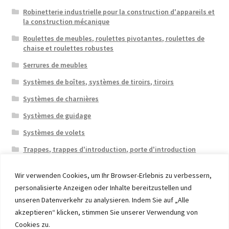
Robinetterie industrielle pour la construction d'appareils et
la construction mécanique
Roulettes de meubles, roulettes pivotantes, roulettes de
chaise et roulettes robustes
Serrures de meubles
Systèmes de boîtes, systèmes de tiroirs, tiroirs
Systèmes de charnières
Systèmes de guidage
Systèmes de volets
Trappes, trappes d'introduction, porte d'introduction
Wir verwenden Cookies, um Ihr Browser-Erlebnis zu verbessern,
personalisierte Anzeigen oder Inhalte bereitzustellen und
unseren Datenverkehr zu analysieren. Indem Sie auf „Alle
akzeptieren“ klicken, stimmen Sie unserer Verwendung von
© 2026 Eruon Trade UG, Germany, member of the ERUON
Cookies zu.