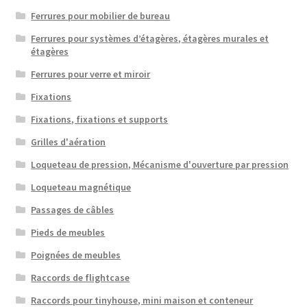
Ferrures pour mobilier de bureau
Ferrures pour systèmes d’étagères, étagères murales et
étagères
Ferrures pour verre et miroir
Fixations
Fixations, fixations et supports
Grilles d'aération
Loqueteau de pression, Mécanisme d'ouverture par pression
Loqueteau magnétique
Passages de câbles
Pieds de meubles
Poignées de meubles
Raccords de flightcase
Raccords pour tinyhouse, mini maison et conteneur