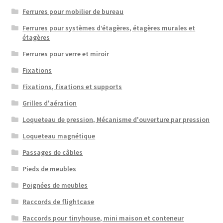
Ferrures pour mobilier de bureau
Ferrures pour systèmes d’étagères, étagères murales et
étagères
Ferrures pour verre et miroir
Fixations
Fixations, fixations et supports
Grilles d'aération
Loqueteau de pression, Mécanisme d'ouverture par pression
Loqueteau magnétique
Passages de câbles
Pieds de meubles
Poignées de meubles
Raccords de flightcase
Raccords pour tinyhouse, mini maison et conteneur