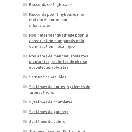
Raccords de flightcase
Raccords pour tinyhouse, mini
maison et conteneur
d’habitation
Robinetterie industrielle pour la
construction d'appareils et la
construction mécanique
Roulettes de meubles, roulettes
pivotantes, roulettes de chaise
et roulettes robustes
Serrures de meubles
Systèmes de boîtes, systèmes de
tiroirs, tiroirs
Systèmes de charnières
Systèmes de guidage
Systèmes de volets
Trappes, trappes d'introduction,