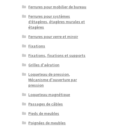
Ferrures pour mobilier de bureau
Ferrures pour systèmes
d’étagères, étagères murales et
étagères
Ferrures pour verre et miroir
Fixations
Fixations, fixations et supports
Grilles d'aération
Loqueteau de pression,
Mécanisme d'ouverture par
pression
Loqueteau magnétique
Passages de câbles
Pieds de meubles
Poignées de meubles