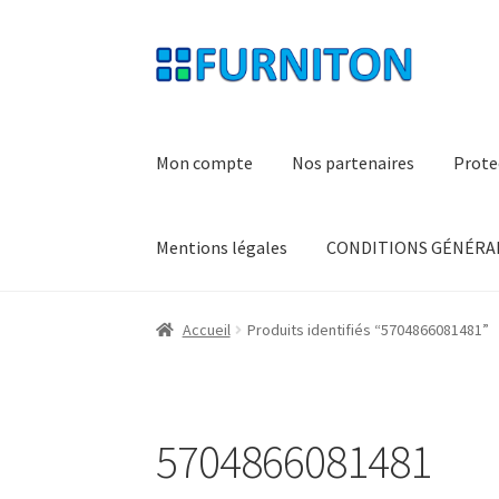
Aller
Aller
à
au
la
contenu
navigation
Mon compte
Nos partenaires
Prote
Mentions légales
CONDITIONS GÉNÉRAL
Accueil
Produits identifiés “5704866081481”
5704866081481