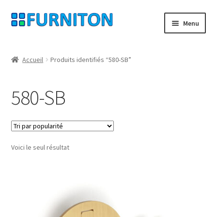
Aller
Aller
Menu
à
au
la
contenu
Mon compte
navigation
Accueil
Produits identifiés “580-SB”
Nos partenaires
580-SB
Protection des données
Droit de rétractation
Voici le seul résultat
Contact
Mentions légales
CONDITIONS GÉNÉRALES DE VENTE