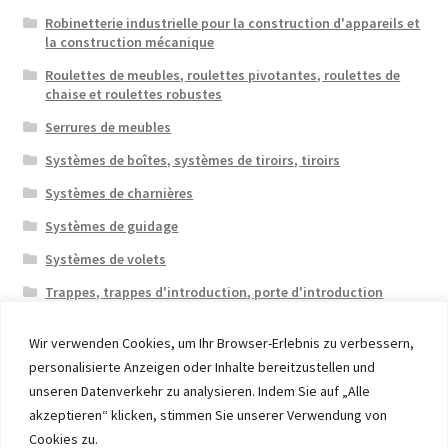
Robinetterie industrielle pour la construction d'appareils et
la construction mécanique
Roulettes de meubles, roulettes pivotantes, roulettes de
chaise et roulettes robustes
Serrures de meubles
Systèmes de boîtes, systèmes de tiroirs, tiroirs
Systèmes de charnières
Systèmes de guidage
Systèmes de volets
Trappes, trappes d'introduction, porte d'introduction
Wir verwenden Cookies, um Ihr Browser-Erlebnis zu verbessern,
personalisierte Anzeigen oder Inhalte bereitzustellen und
unseren Datenverkehr zu analysieren. Indem Sie auf „Alle
akzeptieren“ klicken, stimmen Sie unserer Verwendung von
© 2026 Eruon Trade UG, Germany, member of the ERUON
Cookies zu.