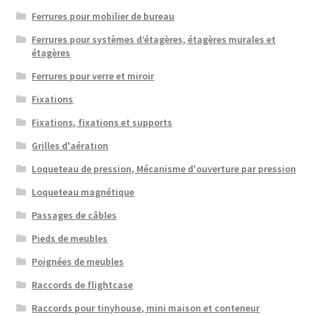
Ferrures pour mobilier de bureau
Ferrures pour systèmes d’étagères, étagères murales et
étagères
Ferrures pour verre et miroir
Fixations
Fixations, fixations et supports
Grilles d'aération
Loqueteau de pression, Mécanisme d'ouverture par pression
Loqueteau magnétique
Passages de câbles
Pieds de meubles
Poignées de meubles
Raccords de flightcase
Raccords pour tinyhouse, mini maison et conteneur