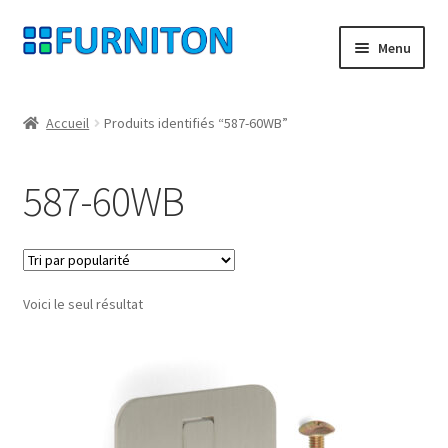
Aller
Aller
Menu
à
au
la
contenu
Mon compte
navigation
Accueil
Produits identifiés “587-60WB”
Nos partenaires
587-60WB
Protection des données
Droit de rétractation
Voici le seul résultat
Contact
Mentions légales
CONDITIONS GÉNÉRALES DE VENTE