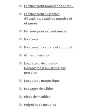
Ferrures pour mobilier de bureau
Ferrures pour systèmes
d’étagères, étagères murales et
étagères
Ferrures pour verre et miroir
Fixations
Fixations, fixations et supports
Grilles d'aération
Loqueteau de pression,
Mécanisme d'ouverture par
pression
Loqueteau magnétique
Passages de câbles
Pieds de meubles
Poignées de meubles