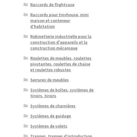
Raccords de flightcase
Raccords pour tinyhouse, mini
maison et conteneur
d’habitation
Robinetterie industrielle pour la
construction d'appareils et la
construction mécanique
Roulettes de meubles, roulettes
pivotantes, roulettes de chaise
et roulettes robustes
Serrures de meubles
Systèmes de boîtes, systèmes de
tiroirs, tiroirs
Systèmes de charnières
Systèmes de guidage
Systèmes de volets
Trappes, trappes d'introduction,