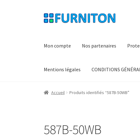
Aller
Aller
à
au
la
contenu
navigation
Mon compte
Nos partenaires
Prote
Mentions légales
CONDITIONS GÉNÉRAL
Accueil
Produits identifiés “587B-50WB”
587B-50WB