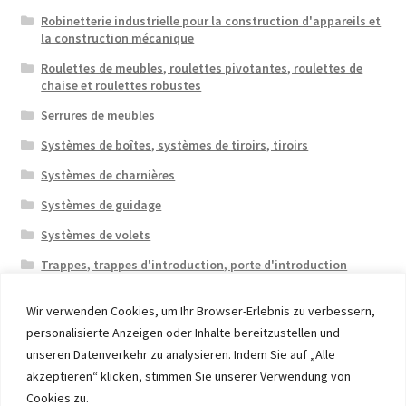
Robinetterie industrielle pour la construction d'appareils et
la construction mécanique
Roulettes de meubles, roulettes pivotantes, roulettes de
chaise et roulettes robustes
Serrures de meubles
Systèmes de boîtes, systèmes de tiroirs, tiroirs
Systèmes de charnières
Systèmes de guidage
Systèmes de volets
Trappes, trappes d'introduction, porte d'introduction
Wir verwenden Cookies, um Ihr Browser-Erlebnis zu verbessern,
personalisierte Anzeigen oder Inhalte bereitzustellen und
unseren Datenverkehr zu analysieren. Indem Sie auf „Alle
akzeptieren“ klicken, stimmen Sie unserer Verwendung von
© 2026 Eruon Trade UG, Germany, member of the ERUON
Cookies zu.