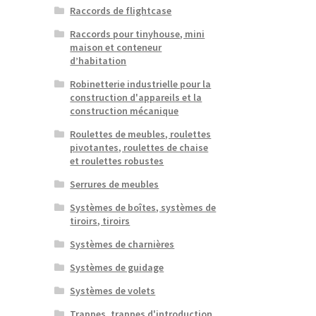
Raccords de flightcase
Raccords pour tinyhouse, mini
maison et conteneur
d’habitation
Robinetterie industrielle pour la
construction d'appareils et la
construction mécanique
Roulettes de meubles, roulettes
pivotantes, roulettes de chaise
et roulettes robustes
Serrures de meubles
Systèmes de boîtes, systèmes de
tiroirs, tiroirs
Systèmes de charnières
Systèmes de guidage
Systèmes de volets
Trappes, trappes d'introduction,