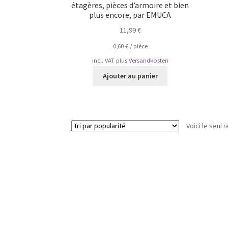
étagères, pièces d’armoire et bien
plus encore, par EMUCA
11,99
€
0,60
€
/
pièce
incl. VAT
plus
Versandkosten
Ajouter au panier
Voici le seul r