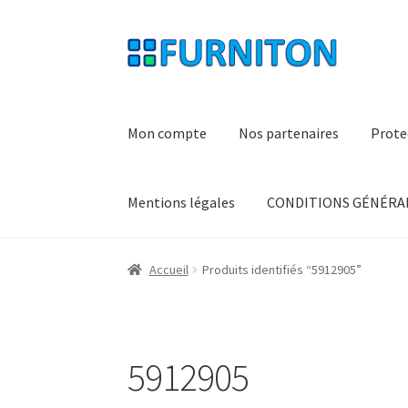
Aller
Aller
à
au
la
contenu
navigation
Mon compte
Nos partenaires
Prote
Mentions légales
CONDITIONS GÉNÉRAL
Accueil
Produits identifiés “5912905”
5912905