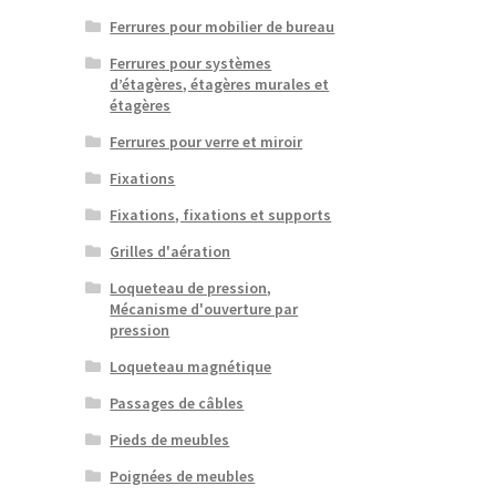
Ferrures pour mobilier de bureau
Ferrures pour systèmes
d’étagères, étagères murales et
étagères
Ferrures pour verre et miroir
Fixations
Fixations, fixations et supports
Grilles d'aération
Loqueteau de pression,
Mécanisme d'ouverture par
pression
Loqueteau magnétique
Passages de câbles
Pieds de meubles
Poignées de meubles