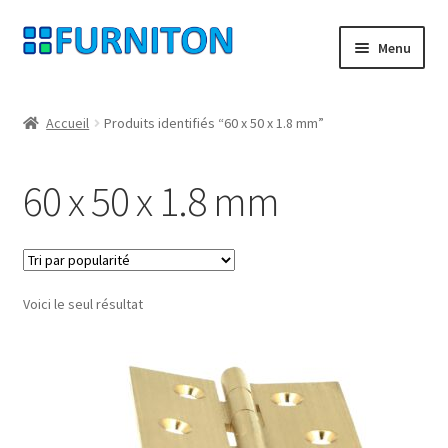
Aller
Aller
Menu
à
au
la
contenu
Mon compte
navigation
Accueil
Produits identifiés “60 x 50 x 1.8 mm”
Nos partenaires
60 x 50 x 1.8 mm
Protection des données
Droit de rétractation
Voici le seul résultat
Contact
Mentions légales
CONDITIONS GÉNÉRALES DE VENTE