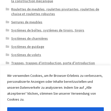
la construction mécanique
Roulettes de meubles, roulettes pivotantes, roulettes de
chaise et roulettes robustes
Serrures de meubles
Systèmes de boîtes, systèmes de tiroirs, tiroirs
Systèmes de charnières
Systèmes de guidage
Systèmes de volets
Trappes, trappes d'introduction, porte d'introduction
Wir verwenden Cookies, um Ihr Browser-Erlebnis zu verbessern,
personalisierte Anzeigen oder Inhalte bereitzustellen und
unseren Datenverkehr zu analysieren. Indem Sie auf „Alle
akzeptieren“ klicken, stimmen Sie unserer Verwendung von
© 2026 Eruon Trade UG, Germany, member of the ERUON
Cookies zu.
Group. High quality Furniture Fittings and Components