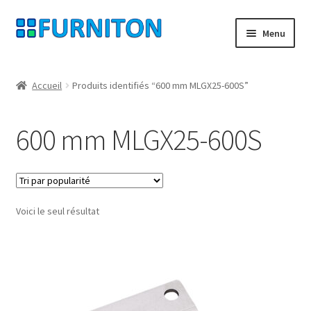
Aller
Aller
Menu
à
au
la
contenu
Mon compte
navigation
Accueil
Produits identifiés “600 mm MLGX25-600S”
Nos partenaires
600 mm MLGX25-600S
Protection des données
Droit de rétractation
Voici le seul résultat
Contact
Mentions légales
CONDITIONS GÉNÉRALES DE VENTE