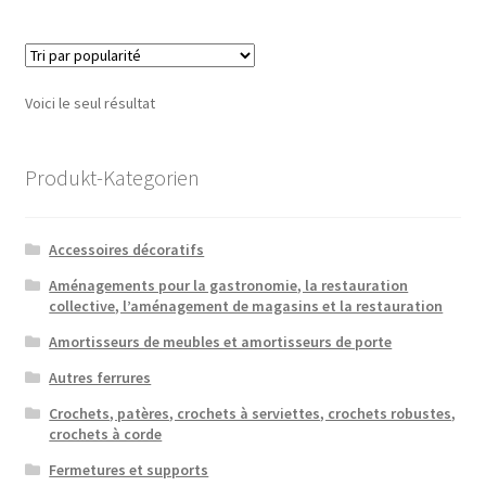
plusieu
variatio
Les
option
Voici le seul résultat
peuven
être
choisie
Produkt-Kategorien
sur
la
Accessoires décoratifs
page
du
Aménagements pour la gastronomie, la restauration
collective, l’aménagement de magasins et la restauration
produit
Amortisseurs de meubles et amortisseurs de porte
Autres ferrures
Crochets, patères, crochets à serviettes, crochets robustes,
crochets à corde
Fermetures et supports