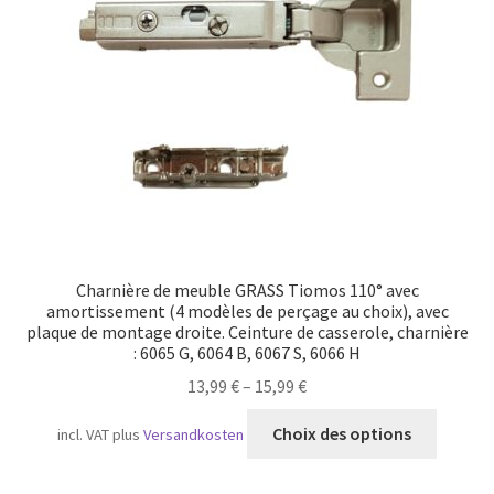
Transport maritime
Charnière de meuble GRASS Tiomos 110° avec
amortissement (4 modèles de perçage au choix), avec
plaque de montage droite. Ceinture de casserole, charnière
: 6065 G, 6064 B, 6067 S, 6066 H
13,99
€
–
15,99
€
Ce
Choix des options
incl. VAT
plus
Versandkosten
produit
a