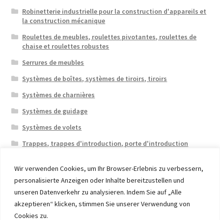
Robinetterie industrielle pour la construction d'appareils et
la construction mécanique
Roulettes de meubles, roulettes pivotantes, roulettes de
chaise et roulettes robustes
Serrures de meubles
Systèmes de boîtes, systèmes de tiroirs, tiroirs
Systèmes de charnières
Systèmes de guidage
Systèmes de volets
Trappes, trappes d'introduction, porte d'introduction
Wir verwenden Cookies, um Ihr Browser-Erlebnis zu verbessern,
personalisierte Anzeigen oder Inhalte bereitzustellen und
unseren Datenverkehr zu analysieren. Indem Sie auf „Alle
akzeptieren“ klicken, stimmen Sie unserer Verwendung von
© 2026 Eruon Trade UG, Germany, member of the ERUON
Cookies zu.