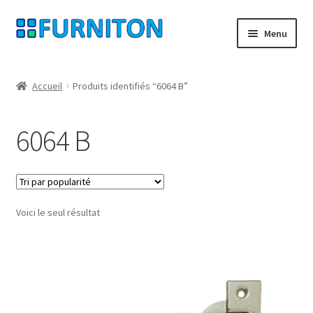
Aller
Aller
Menu
à
au
la
contenu
Mon compte
navigation
Accueil
Produits identifiés “6064 B”
Nos partenaires
6064 B
Protection des données
Droit de rétractation
Voici le seul résultat
Contact
Mentions légales
CONDITIONS GÉNÉRALES DE VENTE