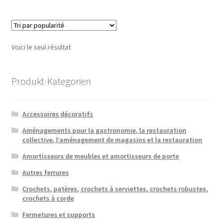
plusieu
variatio
Les
option
Voici le seul résultat
peuven
être
choisie
Produkt-Kategorien
sur
la
Accessoires décoratifs
page
du
Aménagements pour la gastronomie, la restauration
collective, l’aménagement de magasins et la restauration
produit
Amortisseurs de meubles et amortisseurs de porte
Autres ferrures
Crochets, patères, crochets à serviettes, crochets robustes,
crochets à corde
Fermetures et supports