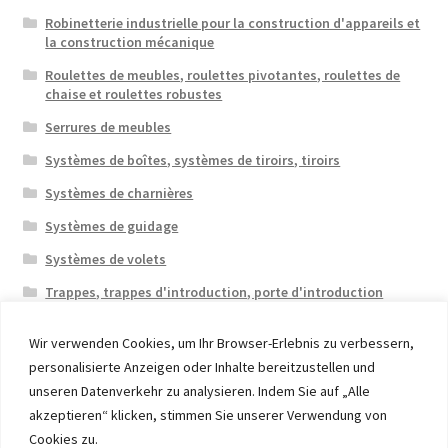
Robinetterie industrielle pour la construction d'appareils et
la construction mécanique
Roulettes de meubles, roulettes pivotantes, roulettes de
chaise et roulettes robustes
Serrures de meubles
Systèmes de boîtes, systèmes de tiroirs, tiroirs
Systèmes de charnières
Systèmes de guidage
Systèmes de volets
Trappes, trappes d'introduction, porte d'introduction
Wir verwenden Cookies, um Ihr Browser-Erlebnis zu verbessern,
personalisierte Anzeigen oder Inhalte bereitzustellen und
unseren Datenverkehr zu analysieren. Indem Sie auf „Alle
akzeptieren“ klicken, stimmen Sie unserer Verwendung von
© 2026 Eruon Trade UG, Germany, member of the ERUON
Cookies zu.