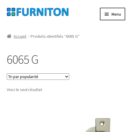
Aller
Aller
Menu
à
au
la
contenu
Mon compte
navigation
Accueil
Produits identifiés “6065 G”
Nos partenaires
6065 G
Protection des données
Droit de rétractation
Voici le seul résultat
Contact
Mentions légales
CONDITIONS GÉNÉRALES DE VENTE