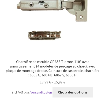
Transport maritime
Charnière de meuble GRASS Tiomos 110° avec
amortissement (4 modèles de perçage au choix), avec
plaque de montage droite. Ceinture de casserole, charnière
: 6065 G, 6064 B, 6067 S, 6066 H
13,99
€
–
15,99
€
Ce
Choix des options
incl. VAT
plus
Versandkosten
produit
a