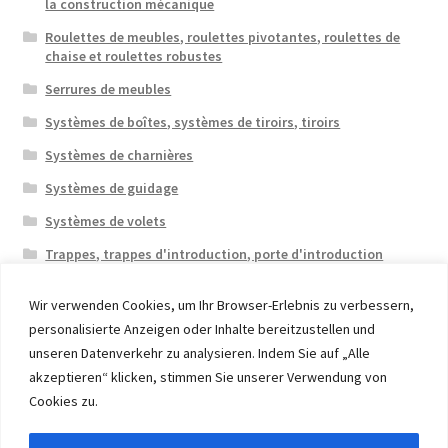
la construction mécanique
Roulettes de meubles, roulettes pivotantes, roulettes de
chaise et roulettes robustes
Serrures de meubles
Systèmes de boîtes, systèmes de tiroirs, tiroirs
Systèmes de charnières
Systèmes de guidage
Systèmes de volets
Trappes, trappes d'introduction, porte d'introduction
Wir verwenden Cookies, um Ihr Browser-Erlebnis zu verbessern,
personalisierte Anzeigen oder Inhalte bereitzustellen und
unseren Datenverkehr zu analysieren. Indem Sie auf „Alle
akzeptieren“ klicken, stimmen Sie unserer Verwendung von
© 2026 Eruon Trade UG, Germany, member of the ERUON
Cookies zu.
Group. High quality Furniture Fittings and Components