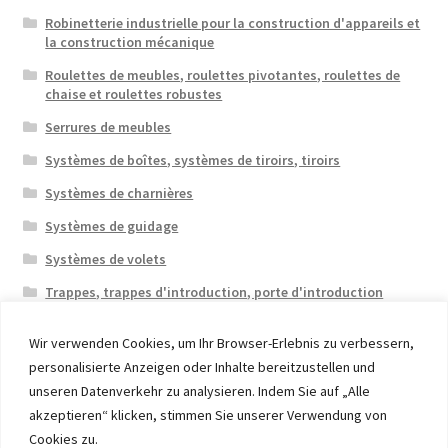
Robinetterie industrielle pour la construction d'appareils et
la construction mécanique
Roulettes de meubles, roulettes pivotantes, roulettes de
chaise et roulettes robustes
Serrures de meubles
Systèmes de boîtes, systèmes de tiroirs, tiroirs
Systèmes de charnières
Systèmes de guidage
Systèmes de volets
Trappes, trappes d'introduction, porte d'introduction
Wir verwenden Cookies, um Ihr Browser-Erlebnis zu verbessern,
personalisierte Anzeigen oder Inhalte bereitzustellen und
unseren Datenverkehr zu analysieren. Indem Sie auf „Alle
akzeptieren“ klicken, stimmen Sie unserer Verwendung von
© 2026 Eruon Trade UG, Germany, member of the ERUON
Cookies zu.