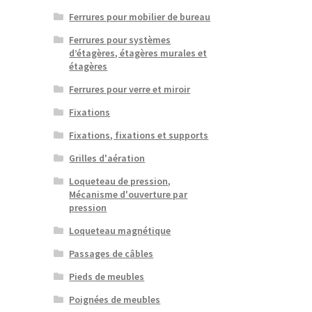
Ferrures pour mobilier de bureau
Ferrures pour systèmes
d’étagères, étagères murales et
étagères
Ferrures pour verre et miroir
Fixations
Fixations, fixations et supports
Grilles d'aération
Loqueteau de pression,
Mécanisme d'ouverture par
pression
Loqueteau magnétique
Passages de câbles
Pieds de meubles
Poignées de meubles