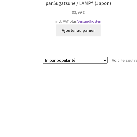
par Sugatsune / LAMP® (Japon)
93,99
€
incl. VAT
plus
Versandkosten
Ajouter au panier
Voici le seul r