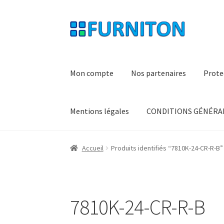
Aller
Aller
à
au
la
contenu
navigation
Mon compte
Nos partenaires
Prote
Mentions légales
CONDITIONS GÉNÉRAL
Accueil
Produits identifiés “7810K-24-CR-R-B”
7810K-24-CR-R-B