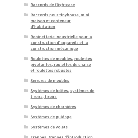
Raccords de flightcase
Raccords pour tinyhouse, mini
maison et conteneur
d’habitation
Robinetterie industrielle pour la
construction d'appareils et la
construction mécanique
Roulettes de meubles, roulettes
pivotantes, roulettes de chaise
et roulettes robustes
Serrures de meubles
Systèmes de boîtes, systèmes de
tiroirs, tiroirs
Systèmes de charnières
Systèmes de guidage
Systèmes de volets
Trappes, trappes d'introduction,