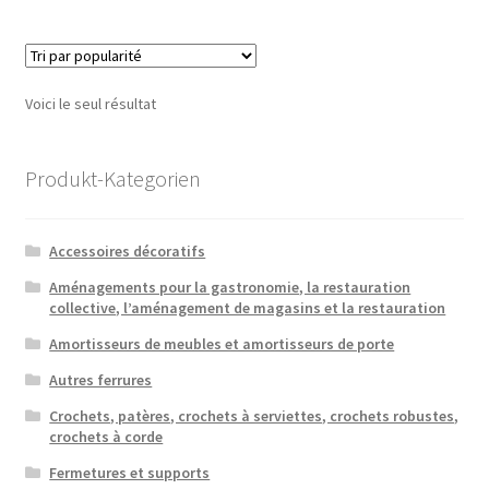
plusieu
variatio
Les
option
Voici le seul résultat
peuven
être
choisie
Produkt-Kategorien
sur
la
Accessoires décoratifs
page
du
Aménagements pour la gastronomie, la restauration
collective, l’aménagement de magasins et la restauration
produit
Amortisseurs de meubles et amortisseurs de porte
Autres ferrures
Crochets, patères, crochets à serviettes, crochets robustes,
crochets à corde
Fermetures et supports