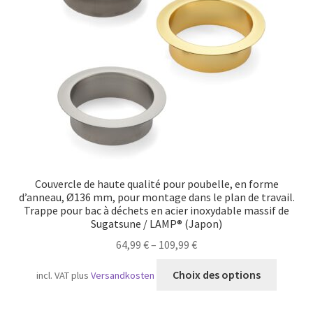
Transport maritime
Couvercle de haute qualité pour poubelle, en forme
d’anneau, Ø136 mm, pour montage dans le plan de travail.
Trappe pour bac à déchets en acier inoxydable massif de
Sugatsune / LAMP® (Japon)
64,99
€
–
109,99
€
Ce
Choix des options
incl. VAT
plus
Versandkosten
produit
a