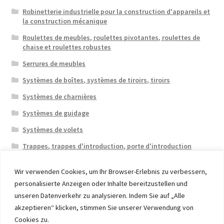
Robinetterie industrielle pour la construction d'appareils et
la construction mécanique
Roulettes de meubles, roulettes pivotantes, roulettes de
chaise et roulettes robustes
Serrures de meubles
Systèmes de boîtes, systèmes de tiroirs, tiroirs
Systèmes de charnières
Systèmes de guidage
Systèmes de volets
Trappes, trappes d'introduction, porte d'introduction
Wir verwenden Cookies, um Ihr Browser-Erlebnis zu verbessern,
personalisierte Anzeigen oder Inhalte bereitzustellen und
unseren Datenverkehr zu analysieren. Indem Sie auf „Alle
akzeptieren“ klicken, stimmen Sie unserer Verwendung von
© 2026 Eruon Trade UG, Germany, member of the ERUON
Cookies zu.