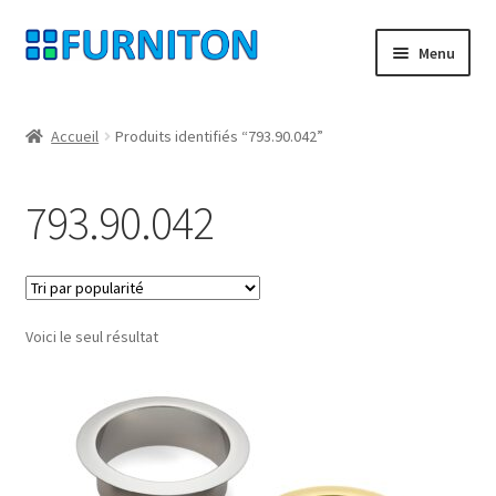
Aller
Aller
Menu
à
au
la
contenu
Mon compte
navigation
Accueil
Produits identifiés “793.90.042”
Nos partenaires
793.90.042
Protection des données
Droit de rétractation
Voici le seul résultat
Contact
Mentions légales
CONDITIONS GÉNÉRALES DE VENTE