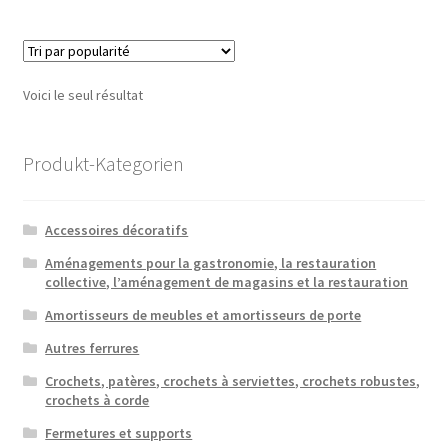
plusieu
variatio
Les
option
Voici le seul résultat
peuven
être
choisie
Produkt-Kategorien
sur
la
Accessoires décoratifs
page
du
Aménagements pour la gastronomie, la restauration
collective, l’aménagement de magasins et la restauration
produit
Amortisseurs de meubles et amortisseurs de porte
Autres ferrures
Crochets, patères, crochets à serviettes, crochets robustes,
crochets à corde
Fermetures et supports