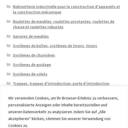
Robinetterie industrielle pour la construction d'appareils et
la construction mécanique
Roulettes de meubles, roulettes pivotantes, roulettes de
chaise et roulettes robustes
Serrures de meubles
Systèmes de boîtes, systèmes de tiroirs, tiroirs
Systèmes de charnières
Systèmes de guidage
Systèmes de volets
Trappes, trappes d'introduction, porte d'introduction
Wir verwenden Cookies, um Ihr Browser-Erlebnis zu verbessern,
personalisierte Anzeigen oder Inhalte bereitzustellen und
unseren Datenverkehr zu analysieren. Indem Sie auf „Alle
akzeptieren“ klicken, stimmen Sie unserer Verwendung von
© 2026 Eruon Trade UG, Germany, member of the ERUON
Cookies zu.