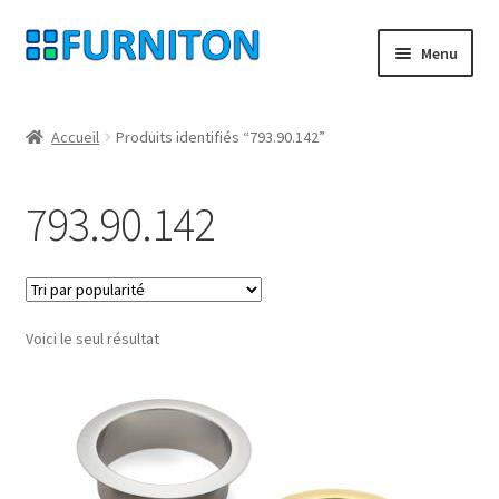
Aller
Aller
Menu
à
au
la
contenu
Mon compte
navigation
Accueil
Produits identifiés “793.90.142”
Nos partenaires
793.90.142
Protection des données
Droit de rétractation
Voici le seul résultat
Contact
Mentions légales
CONDITIONS GÉNÉRALES DE VENTE