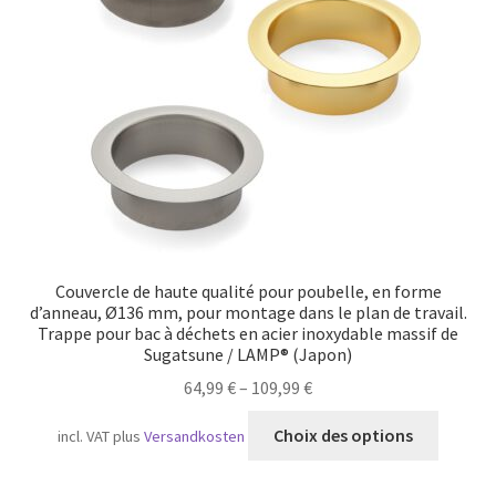
Transport maritime
Couvercle de haute qualité pour poubelle, en forme
d’anneau, Ø136 mm, pour montage dans le plan de travail.
Trappe pour bac à déchets en acier inoxydable massif de
Sugatsune / LAMP® (Japon)
64,99
€
–
109,99
€
Ce
Choix des options
incl. VAT
plus
Versandkosten
produit
a