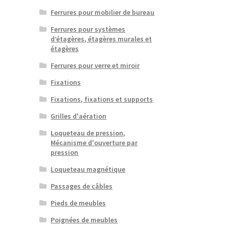
Ferrures pour mobilier de bureau
Ferrures pour systèmes
d’étagères, étagères murales et
étagères
Ferrures pour verre et miroir
Fixations
Fixations, fixations et supports
Grilles d'aération
Loqueteau de pression,
Mécanisme d'ouverture par
pression
Loqueteau magnétique
Passages de câbles
Pieds de meubles
Poignées de meubles