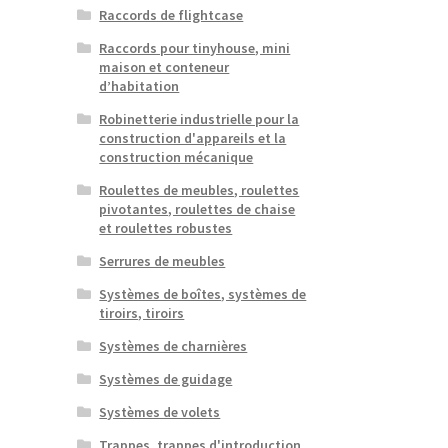
Raccords de flightcase
Raccords pour tinyhouse, mini
maison et conteneur
d’habitation
Robinetterie industrielle pour la
construction d'appareils et la
construction mécanique
Roulettes de meubles, roulettes
pivotantes, roulettes de chaise
et roulettes robustes
Serrures de meubles
Systèmes de boîtes, systèmes de
tiroirs, tiroirs
Systèmes de charnières
Systèmes de guidage
Systèmes de volets
Trappes, trappes d'introduction,