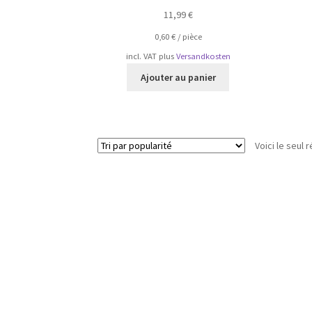
11,99
€
0,60
€
/
pièce
incl. VAT
plus
Versandkosten
Ajouter au panier
Voici le seul r