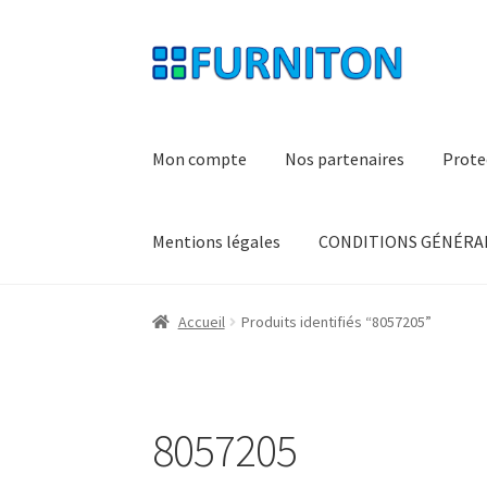
Aller
Aller
à
au
la
contenu
navigation
Mon compte
Nos partenaires
Prote
Mentions légales
CONDITIONS GÉNÉRAL
Accueil
Produits identifiés “8057205”
8057205