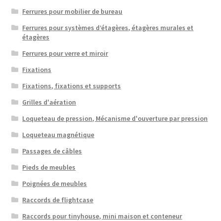
Ferrures pour mobilier de bureau
Ferrures pour systèmes d’étagères, étagères murales et
étagères
Ferrures pour verre et miroir
Fixations
Fixations, fixations et supports
Grilles d'aération
Loqueteau de pression, Mécanisme d'ouverture par pression
Loqueteau magnétique
Passages de câbles
Pieds de meubles
Poignées de meubles
Raccords de flightcase
Raccords pour tinyhouse, mini maison et conteneur