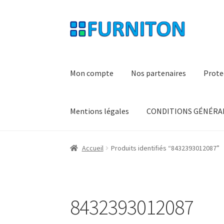
Aller
Aller
à
au
la
contenu
navigation
Mon compte
Nos partenaires
Prote
Mentions légales
CONDITIONS GÉNÉRAL
Accueil
Produits identifiés “8432393012087”
8432393012087