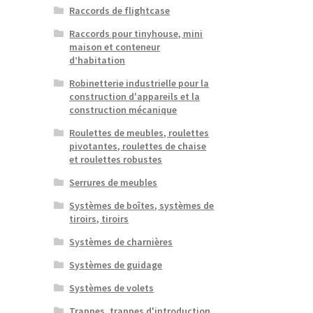
Raccords de flightcase
Raccords pour tinyhouse, mini
maison et conteneur
d’habitation
Robinetterie industrielle pour la
construction d'appareils et la
construction mécanique
Roulettes de meubles, roulettes
pivotantes, roulettes de chaise
et roulettes robustes
Serrures de meubles
Systèmes de boîtes, systèmes de
tiroirs, tiroirs
Systèmes de charnières
Systèmes de guidage
Systèmes de volets
Trappes, trappes d'introduction,