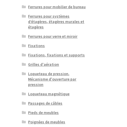
Ferrures pour mobilier de bureau
Ferrures pour systèmes
d’étagères, étagères murales et
étagères
Ferrures pour verre et miroir
Fixations
Fixations, fixations et supports
Grilles d'aération
Loqueteau de pression,
Mécanisme d'ouverture par
pression
Loqueteau magnétique
Passages de câbles
Pieds de meubles
Poignées de meubles