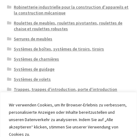
Robinetterie industrielle pour la construction d'appareils et
la construction mécanique
Roulettes de meubles, roulettes pivotantes, roulettes de
chaise et roulettes robustes
Serrures de meubles
Systèmes de boîtes, systèmes de tiroirs, tiroirs
Systèmes de charnières
Systèmes de guidage
Systèmes de volets
Trappes, trappes d'introduction, porte d'introduction
Wir verwenden Cookies, um Ihr Browser-Erlebnis zu verbessern,
personalisierte Anzeigen oder Inhalte bereitzustellen und
unseren Datenverkehr zu analysieren. Indem Sie auf „Alle
akzeptieren“ klicken, stimmen Sie unserer Verwendung von
© 2026 Eruon Trade UG, Germany, member of the ERUON
Cookies zu.