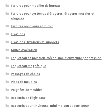
Ferrures pour mobilier de bureau
Ferrures pour systèmes d’étagères, étagères murales et
étagères
Ferrures pour verre et miroir
Fixations
Fixations, fixations et supports
Grilles d'aération
Loqueteau de pression, Mécanisme d'ouverture par pression
Loqueteau magnétique
Passages de câbles
Pieds de meubles
Poignées de meubles
Raccords de flightcase
Raccords pour tinyhouse, mini maison et conteneur