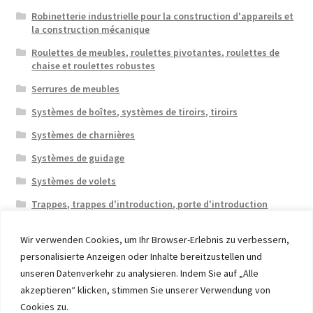
Robinetterie industrielle pour la construction d'appareils et
la construction mécanique
Roulettes de meubles, roulettes pivotantes, roulettes de
chaise et roulettes robustes
Serrures de meubles
Systèmes de boîtes, systèmes de tiroirs, tiroirs
Systèmes de charnières
Systèmes de guidage
Systèmes de volets
Trappes, trappes d'introduction, porte d'introduction
Wir verwenden Cookies, um Ihr Browser-Erlebnis zu verbessern,
personalisierte Anzeigen oder Inhalte bereitzustellen und
unseren Datenverkehr zu analysieren. Indem Sie auf „Alle
akzeptieren“ klicken, stimmen Sie unserer Verwendung von
© 2026 Eruon Trade UG, Germany, member of the ERUON
Cookies zu.