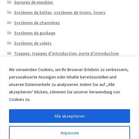
Serrures de meubles
Systèmes de boîtes, systèmes de tiroirs, tiroirs
Systèmes de charnières
Systèmes de guidage
Systèmes de volets
Trappes, trappes d'introduction, porte d'introduction
Wir verwenden Cookies, um Ihr Browser-Erlebnis zu verbessern,
personalisierte Anzeigen oder Inhalte bereitzustellen und
unseren Datenverkehr zu analysieren. Indem Sie auf „Alle
akzeptieren“ klicken, stimmen Sie unserer Verwendung von
© 2026 Eruon Trade UG, Germany, member of the ERUON
Cookies zu.
Group. High quality Furniture Fittings and Components
Alle akzeptieren
Withdraw from contract
Anpassen