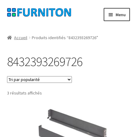
Aller
Aller
Menu
à
au
la
contenu
Mon compte
navigation
Accueil
Produits identifiés “8432393269726”
Nos partenaires
8432393269726
Protection des données
Droit de rétractation
Trié
3 résultats affichés
Contact
par
popularité
Mentions légales
CONDITIONS GÉNÉRALES DE VENTE