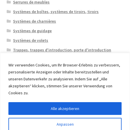
Serrures de meubles
Systèmes de boîtes, systèmes de tiroirs, tiroirs
Systèmes de charnières
Systèmes de guidage
Systèmes de volets
Trappes, trappes d'introduction, porte d'introduction
Wir verwenden Cookies, um Ihr Browser-Erlebnis zu verbessern,
personalisierte Anzeigen oder Inhalte bereitzustellen und
unseren Datenverkehr zu analysieren. Indem Sie auf „Alle
akzeptieren“ klicken, stimmen Sie unserer Verwendung von
© 2026 Eruon Trade UG, Germany, member of the ERUON
Cookies zu.
Group. High quality Furniture Fittings and Components
Alle akzeptieren
Withdraw from contract
Anpassen