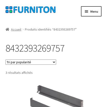
Aller
Aller
Menu
à
au
la
contenu
Mon compte
navigation
Accueil
Produits identifiés “8432393269757”
Nos partenaires
8432393269757
Protection des données
Droit de rétractation
Trié
3 résultats affichés
Contact
par
popularité
Mentions légales
CONDITIONS GÉNÉRALES DE VENTE