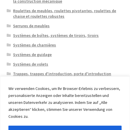
la construction mécanique
Roulettes de meubles, roulettes pivotantes, roulettes de
chaise et roulettes robustes
Serrures de meubles
Systèmes de boîtes, systèmes de tiroirs, tiroirs
Systèmes de charnières
Systèmes de guidage
Systèmes de volets
Trappes, trappes d'introduction, porte d'introduction
Wir verwenden Cookies, um Ihr Browser-Erlebnis zu verbessern,
personalisierte Anzeigen oder Inhalte bereitzustellen und
unseren Datenverkehr zu analysieren. Indem Sie auf „Alle
akzeptieren“ klicken, stimmen Sie unserer Verwendung von
© 2026 Eruon Trade UG, Germany, member of the ERUON
Cookies zu.
Group. High quality Furniture Fittings and Components