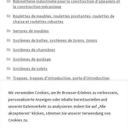
Robinetterie industrielle pour la construction d'appareils et
la construction mécanique
Roulettes de meubles, roulettes pivotantes, roulettes de
chaise et roulettes robustes
Serrures de meubles
Systèmes de boîtes, systèmes de tiroirs, tiroirs
Systèmes de charnières
Systèmes de guidage
Systèmes de volets
Trappes, trappes d'introduction, porte d'introduction
Wir verwenden Cookies, um Ihr Browser-Erlebnis zu verbessern,
personalisierte Anzeigen oder Inhalte bereitzustellen und
unseren Datenverkehr zu analysieren. Indem Sie auf „Alle
akzeptieren“ klicken, stimmen Sie unserer Verwendung von
© 2026 Eruon Trade UG, Germany, member of the ERUON
Cookies zu.
Group. High quality Furniture Fittings and Components