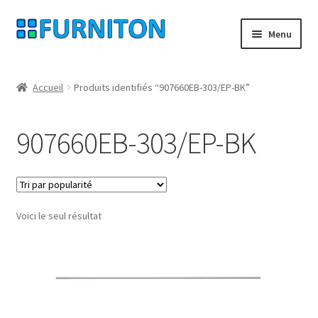
Aller
Aller
Menu
à
au
la
contenu
Mon compte
navigation
Accueil
Produits identifiés “907660EB-303/EP-BK”
Nos partenaires
907660EB-303/EP-BK
Protection des données
Droit de rétractation
Voici le seul résultat
Contact
Mentions légales
CONDITIONS GÉNÉRALES DE VENTE