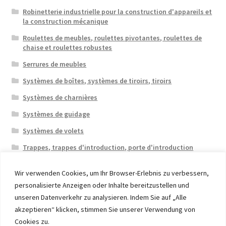
Robinetterie industrielle pour la construction d'appareils et
la construction mécanique
Roulettes de meubles, roulettes pivotantes, roulettes de
chaise et roulettes robustes
Serrures de meubles
Systèmes de boîtes, systèmes de tiroirs, tiroirs
Systèmes de charnières
Systèmes de guidage
Systèmes de volets
Trappes, trappes d'introduction, porte d'introduction
Wir verwenden Cookies, um Ihr Browser-Erlebnis zu verbessern,
personalisierte Anzeigen oder Inhalte bereitzustellen und
unseren Datenverkehr zu analysieren. Indem Sie auf „Alle
akzeptieren“ klicken, stimmen Sie unserer Verwendung von
© 2026 Eruon Trade UG, Germany, member of the ERUON
Cookies zu.