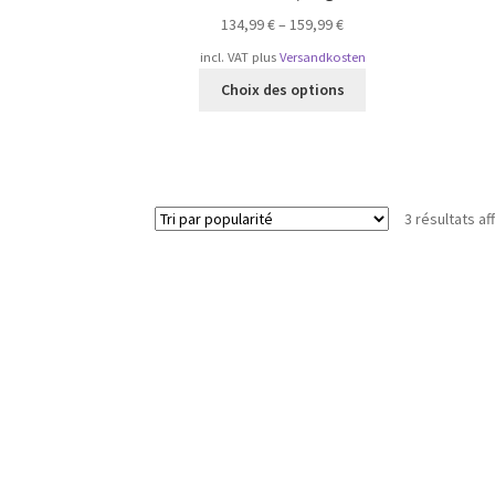
134,99
€
–
159,99
€
incl. VAT
plus
Versandkosten
Ce
Choix des options
produit
a
plusieurs
variations.
Les
3 résultats af
options
peuvent
être
choisies
sur
la
page
du
produit