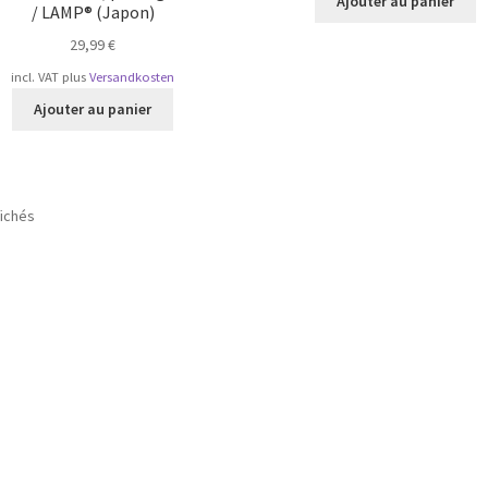
Ajouter au panier
/ LAMP® (Japon)
29,99
€
incl. VAT
plus
Versandkosten
Ajouter au panier
Trié
fichés
par
popularité