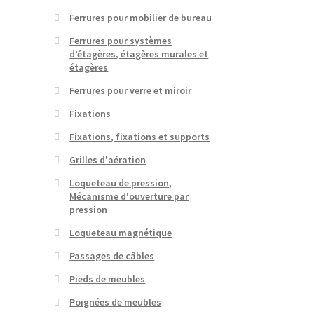
Ferrures pour mobilier de bureau
Ferrures pour systèmes
d’étagères, étagères murales et
étagères
Ferrures pour verre et miroir
Fixations
Fixations, fixations et supports
Grilles d'aération
Loqueteau de pression,
Mécanisme d'ouverture par
pression
Loqueteau magnétique
Passages de câbles
Pieds de meubles
Poignées de meubles