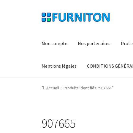
Aller
Aller
à
au
la
contenu
navigation
Mon compte
Nos partenaires
Prote
Mentions légales
CONDITIONS GÉNÉRAL
Accueil
Produits identifiés “907665”
907665