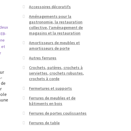
Accessoires décoratifs
Aménagements pour la
gastronomie, la restauration
collective, l’aménagement de
magasins et la restauration
Amortisseurs de meubles et
amortisseurs de porte
Autres ferrures
Crochets, patères, crochets à
our
serviettes, crochets robustes,
B-
crochets à corde
 de
r
Fermetures et supports
sole
Ferrures de meubles et de
sune
bâtiments en bois
Ferrures de portes coulissantes
Ferrures de table