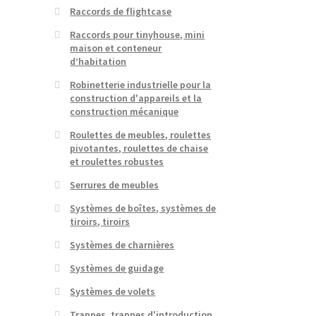
Raccords de flightcase
Raccords pour tinyhouse, mini
maison et conteneur
d’habitation
Robinetterie industrielle pour la
construction d'appareils et la
construction mécanique
Roulettes de meubles, roulettes
pivotantes, roulettes de chaise
et roulettes robustes
Serrures de meubles
Systèmes de boîtes, systèmes de
tiroirs, tiroirs
Systèmes de charnières
Systèmes de guidage
Systèmes de volets
Trappes, trappes d'introduction,