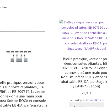
Trié
fichés
par
popularité
Bielle pratique, version : p
deux consoles pliantes, E
907560 et EB-907572. Levier
connexion à une main pou
Robust Soft de ROCA et con
rabattable EB-DA, par Sugat
elle pratique, version : pour
/ LAMP® (Japon)
ois supports repliables, EB-
7561 et EB-907572. Levier de
29,99
€
connexion à une main pour
ust Soft de ROCA et console
incl. VAT
plus
Versandkosten
attable EB-DA, par Sugatsune