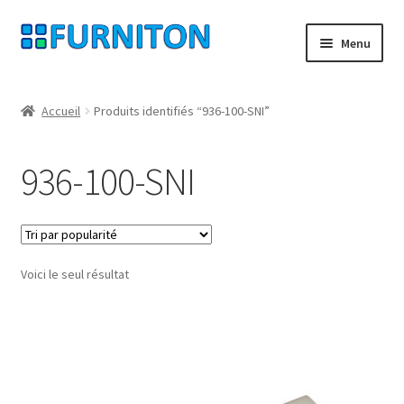
Aller
Aller
Menu
à
au
la
contenu
Mon compte
navigation
Accueil
Produits identifiés “936-100-SNI”
Nos partenaires
936-100-SNI
Protection des données
Droit de rétractation
Voici le seul résultat
Contact
Mentions légales
CONDITIONS GÉNÉRALES DE VENTE