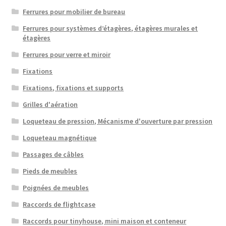
Ferrures pour mobilier de bureau
Ferrures pour systèmes d’étagères, étagères murales et
étagères
Ferrures pour verre et miroir
Fixations
Fixations, fixations et supports
Grilles d'aération
Loqueteau de pression, Mécanisme d'ouverture par pression
Loqueteau magnétique
Passages de câbles
Pieds de meubles
Poignées de meubles
Raccords de flightcase
Raccords pour tinyhouse, mini maison et conteneur