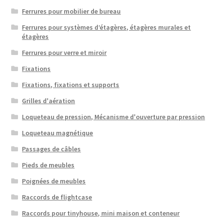
Ferrures pour mobilier de bureau
Ferrures pour systèmes d’étagères, étagères murales et
étagères
Ferrures pour verre et miroir
Fixations
Fixations, fixations et supports
Grilles d'aération
Loqueteau de pression, Mécanisme d'ouverture par pression
Loqueteau magnétique
Passages de câbles
Pieds de meubles
Poignées de meubles
Raccords de flightcase
Raccords pour tinyhouse, mini maison et conteneur