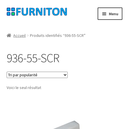
Aller
Aller
Menu
à
au
la
contenu
Mon compte
navigation
Accueil
Produits identifiés “936-55-SCR”
Nos partenaires
936-55-SCR
Protection des données
Droit de rétractation
Voici le seul résultat
Contact
Mentions légales
CONDITIONS GÉNÉRALES DE VENTE