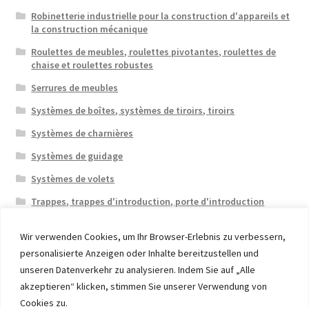
Robinetterie industrielle pour la construction d'appareils et
la construction mécanique
Roulettes de meubles, roulettes pivotantes, roulettes de
chaise et roulettes robustes
Serrures de meubles
Systèmes de boîtes, systèmes de tiroirs, tiroirs
Systèmes de charnières
Systèmes de guidage
Systèmes de volets
Trappes, trappes d'introduction, porte d'introduction
Wir verwenden Cookies, um Ihr Browser-Erlebnis zu verbessern,
personalisierte Anzeigen oder Inhalte bereitzustellen und
unseren Datenverkehr zu analysieren. Indem Sie auf „Alle
akzeptieren“ klicken, stimmen Sie unserer Verwendung von
© 2026 Eruon Trade UG, Germany, member of the ERUON
Cookies zu.