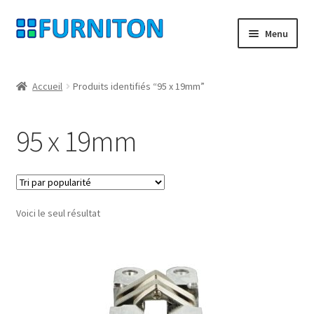
Aller
Aller
Menu
à
au
la
contenu
Mon compte
navigation
Accueil
Produits identifiés “95 x 19mm”
Nos partenaires
95 x 19mm
Protection des données
Droit de rétractation
Voici le seul résultat
Contact
Mentions légales
CONDITIONS GÉNÉRALES DE VENTE