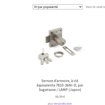
Voici le seul r
Serrure d’armoire, à clé
équivalente 7810-36NI-D, par
Sugatsune / LAMP (Japon)
99,99
€
plus
Versandkosten