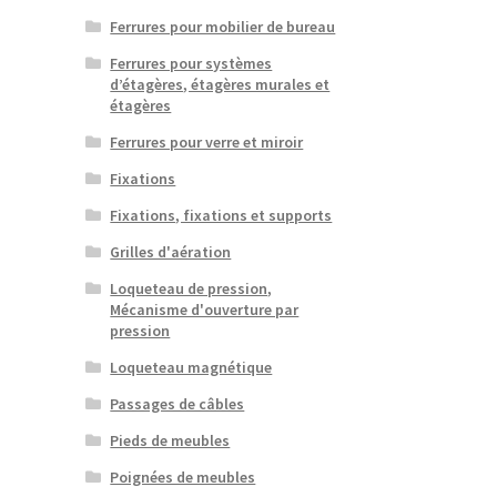
Ferrures pour mobilier de bureau
Ferrures pour systèmes
d’étagères, étagères murales et
étagères
Ferrures pour verre et miroir
Fixations
Fixations, fixations et supports
Grilles d'aération
Loqueteau de pression,
Mécanisme d'ouverture par
pression
Loqueteau magnétique
Passages de câbles
Pieds de meubles
Poignées de meubles