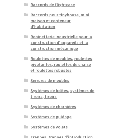
Raccords de flightcase
Raccords pour tinyhouse, mini
maison et conteneur
d’habitation
Robinetterie industrielle pour la
construction d'appareils et la
construction mécanique
Roulettes de meubles, roulettes
pivotantes, roulettes de chaise
et roulettes robustes
Serrures de meubles
Systèmes de boîtes, systèmes de
tiroirs, tiroirs
Systèmes de charnières
Systèmes de guidage
Systèmes de volets
Trappes, trappes d'introduction,