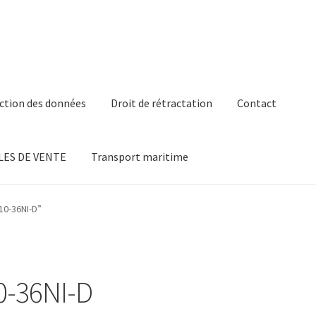
ction des données
Droit de rétractation
Contact
ES DE VENTE
Transport maritime
810-36NI-D”
10-36NI-D