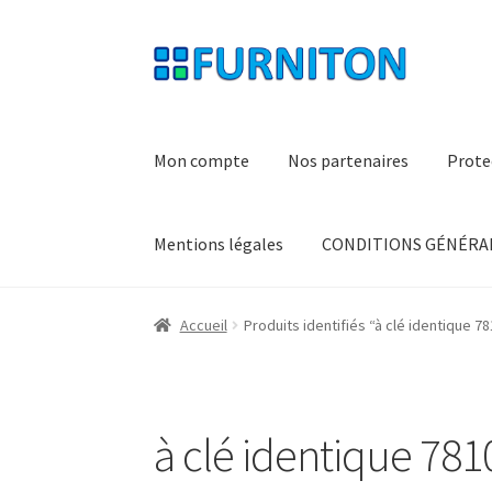
Aller
Aller
à
au
la
contenu
navigation
Mon compte
Nos partenaires
Prote
Mentions légales
CONDITIONS GÉNÉRAL
Accueil
Produits identifiés “à clé identique 7
à clé identique 78