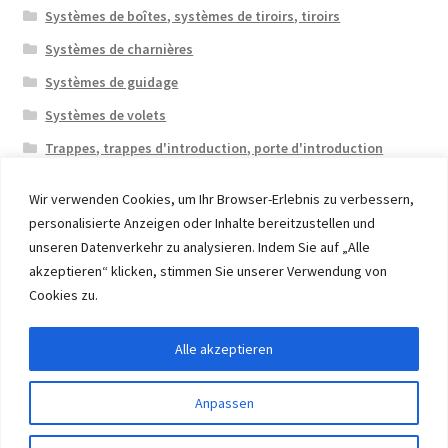
Systèmes de boîtes, systèmes de tiroirs, tiroirs
Systèmes de charnières
Systèmes de guidage
Systèmes de volets
Trappes, trappes d'introduction, porte d'introduction
Wir verwenden Cookies, um Ihr Browser-Erlebnis zu verbessern,
personalisierte Anzeigen oder Inhalte bereitzustellen und
unseren Datenverkehr zu analysieren. Indem Sie auf „Alle
akzeptieren“ klicken, stimmen Sie unserer Verwendung von
© 2026 Eruon Trade UG, Germany, member of the ERUON
Cookies zu.
Group. High quality Furniture Fittings and Components
Alle akzeptieren
Withdraw from contract
Anpassen