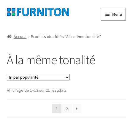
Aller
Aller
Menu
à
au
la
contenu
Mon compte
navigation
Accueil
Produits identifiés “À la même tonalité”
Nos partenaires
À la même tonalité
Protection des données
Droit de rétractation
Trié
Affichage de 1–12 sur 21 résultats
Contact
par
popularité
Mentions légales
1
2
CONDITIONS GÉNÉRALES DE VENTE