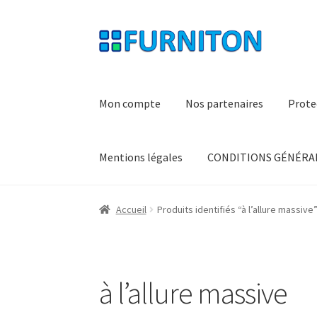
Aller
Aller
à
au
la
contenu
navigation
Mon compte
Nos partenaires
Prote
Mentions légales
CONDITIONS GÉNÉRAL
Accueil
Produits identifiés “à l’allure massive
à l’allure massive