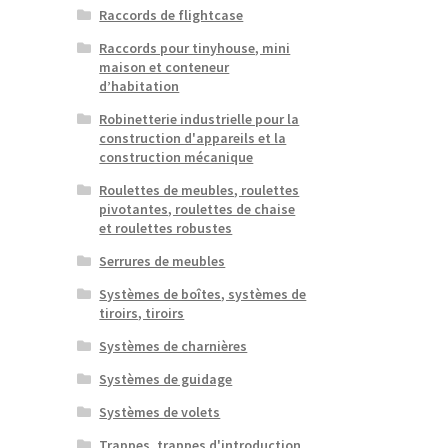
Raccords de flightcase
Raccords pour tinyhouse, mini
maison et conteneur
d’habitation
Robinetterie industrielle pour la
construction d'appareils et la
construction mécanique
Roulettes de meubles, roulettes
pivotantes, roulettes de chaise
et roulettes robustes
Serrures de meubles
Systèmes de boîtes, systèmes de
tiroirs, tiroirs
Systèmes de charnières
Systèmes de guidage
Systèmes de volets
Trappes, trappes d'introduction,