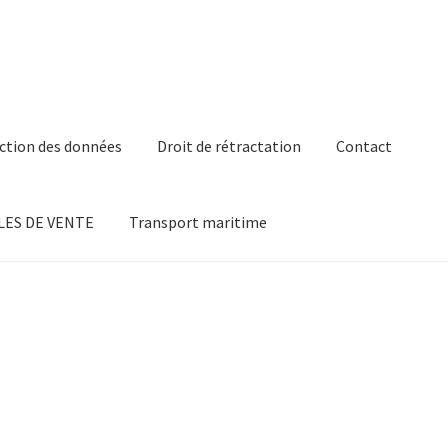
ction des données
Droit de rétractation
Contact
ES DE VENTE
Transport maritime
”