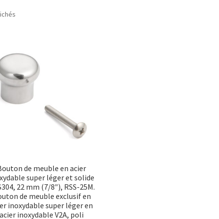
Trié
fichés
par
popularité
Bouton de meuble en acier
xydable super léger et solide
304, 22 mm (7/8″), RSS-25M.
uton de meuble exclusif en
ier inoxydable super léger en
acier inoxydable V2A, poli