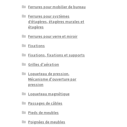
Ferrures pour mobilier de bureau
Ferrures pour systèmes
d’étagères, étagères murales et
étagères
Ferrures pour verre et miroir
Fixations
Fixations, fixations et supports
Grilles d'aération
Loqueteau de pression,
Mécanisme d'ouverture par
pression
Loqueteau magnétique
Passages de câbles
Pieds de meubles
Poignées de meubles