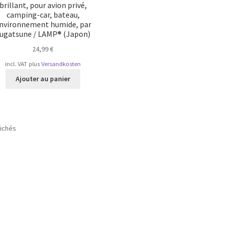
brillant, pour avion privé,
camping-car, bateau,
nvironnement humide, par
ugatsune / LAMP® (Japon)
24,99
€
incl. VAT
plus
Versandkosten
Ajouter au panier
Trié
fichés
par
popularité