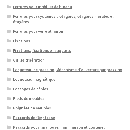
Ferrures pour mobilier de bureau
Ferrures pour systèmes d’étagères, étagères murales et
étagères
Ferrures pour verre et miroir
Fixations
Fixations, fixations et supports
Grilles d'aération
Loqueteau de pression, Mécanisme d'ouverture par pression
Loqueteau magnétique
Passages de câbles
Pieds de meubles
Poignées de meubles
Raccords de flightcase
Raccords pour tinyhouse, mini maison et conteneur