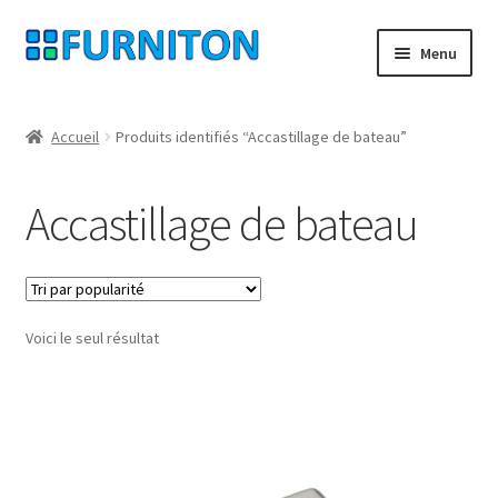
Aller
Aller
Menu
à
au
la
contenu
Mon compte
navigation
Accueil
Produits identifiés “Accastillage de bateau”
Nos partenaires
Accastillage de bateau
Protection des données
Droit de rétractation
Voici le seul résultat
Contact
Mentions légales
CONDITIONS GÉNÉRALES DE VENTE