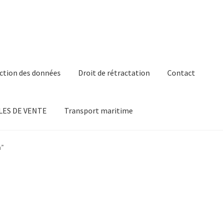
ction des données
Droit de rétractation
Contact
ES DE VENTE
Transport maritime
n”