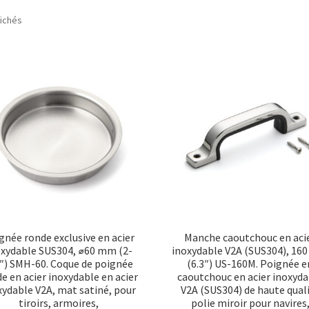
Trié
fichés
par
popularité
gnée ronde exclusive en acier
Manche caoutchouc en aci
oxydable SUS304, ⌀60 mm (2-
inoxydable V2A (SUS304), 16
″) SMH-60. Coque de poignée
(6.3″) US-160M. Poignée e
e en acier inoxydable en acier
caoutchouc en acier inoxyda
xydable V2A, mat satiné, pour
V2A (SUS304) de haute qual
tiroirs, armoires,
polie miroir pour navires