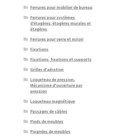
Ferrures pour mobilier de bureau
Ferrures pour systèmes
d’étagères, étagères murales et
étagères
Ferrures pour verre et miroir
Fixations
Fixations, fixations et supports
Grilles d'aération
Loqueteau de pression,
Mécanisme d'ouverture par
pression
Loqueteau magnétique
Passages de câbles
Pieds de meubles
Poignées de meubles