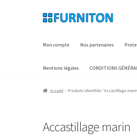
Aller
Aller
à
au
la
contenu
navigation
Mon compte
Nos partenaires
Prote
Mentions légales
CONDITIONS GÉNÉRAL
Accueil
Produits identifiés “Accastillage mari
Accastillage marin