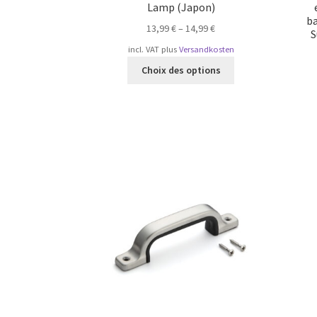
Lamp (Japon)
ba
13,99
€
–
14,99
€
S
incl. VAT
plus
Versandkosten
Ce
Choix des options
produit
a
plusieurs
variations.
Les
options
peuvent
être
choisies
sur
la
page
du
produit