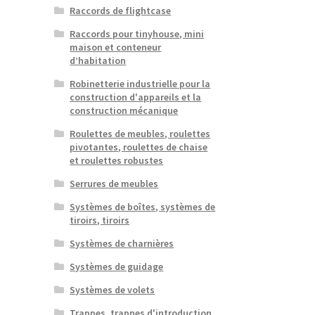
Raccords de flightcase
Raccords pour tinyhouse, mini
maison et conteneur
d’habitation
Robinetterie industrielle pour la
construction d'appareils et la
construction mécanique
Roulettes de meubles, roulettes
pivotantes, roulettes de chaise
et roulettes robustes
Serrures de meubles
Systèmes de boîtes, systèmes de
tiroirs, tiroirs
Systèmes de charnières
Systèmes de guidage
Systèmes de volets
Trappes, trappes d'introduction,