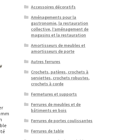
Accessoires décoratifs
Aménagements pour la
gastronomie, la restauration
collective, l’aménagement de
magasins et la restauration
Amortisseurs de meubles et
amortisseurs de porte
Autres ferrures
Crochets, patères, crochets à
serviettes, crochets robustes,
crochets à corde
Fermetures et supports
Ferrures de meubles et de
er
bâtiments en bois
0 mm
n
Ferrures de portes coulissantes
ble
ité
Ferrures de table
,