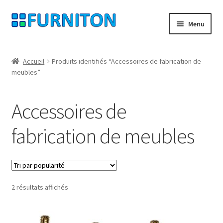
Aller
Aller
Menu
à
au
la
contenu
Mon compte
navigation
Accueil
Produits identifiés “Accessoires de fabrication de
meubles”
Nos partenaires
Protection des données
Accessoires de
Droit de rétractation
fabrication de meubles
Contact
Mentions légales
Trié
2 résultats affichés
par
CONDITIONS GÉNÉRALES DE VENTE
popularité