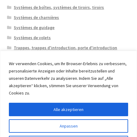
Systèmes de boîtes, systèmes de tiroirs, tiroirs
Systèmes de charnières
Systèmes de guidage
Systèmes de volets
Trappes, trappes d'introduction, porte d'introduction
Wir verwenden Cookies, um Ihr Browser-Erlebnis zu verbessern,
personalisierte Anzeigen oder Inhalte bereitzustellen und
unseren Datenverkehr zu analysieren. Indem Sie auf „Alle
akzeptieren“ klicken, stimmen Sie unserer Verwendung von
© 2026 Eruon Trade UG, Germany, member of the ERUON
Cookies zu.
Group. High quality Furniture Fittings and Components
Alle akzeptieren
Withdraw from contract
Anpassen