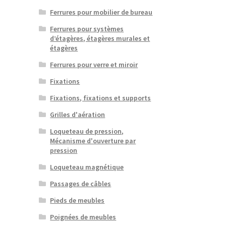
Ferrures pour mobilier de bureau
Ferrures pour systèmes
d’étagères, étagères murales et
étagères
Ferrures pour verre et miroir
Fixations
Fixations, fixations et supports
Grilles d'aération
Loqueteau de pression,
Mécanisme d'ouverture par
pression
Loqueteau magnétique
Passages de câbles
Pieds de meubles
Poignées de meubles