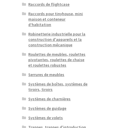
Raccords de flightcase
Raccords pour tinyhouse, mini
maison et conteneur
d’habitation
Robinetterie industrielle pour la
construction d'appareils et la
construction mécanique
Roulettes de meubles, roulettes
pivotantes, roulettes de chaise
et roulettes robustes
Serrures de meubles
Systèmes de boîtes, systèmes de
tiroirs, tiroirs
Systèmes de charnières
Systèmes de guidage
Systèmes de volets
Trappes, trappes d'introduction,