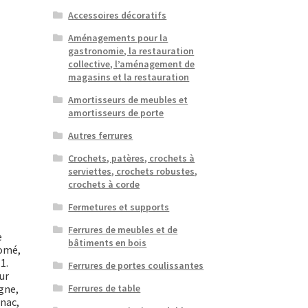
Accessoires décoratifs
Aménagements pour la
gastronomie, la restauration
collective, l’aménagement de
magasins et la restauration
Amortisseurs de meubles et
amortisseurs de porte
Autres ferrures
Crochets, patères, crochets à
serviettes, crochets robustes,
crochets à corde
Fermetures et supports
Ferrures de meubles et de
e
bâtiments en bois
romé,
1.
Ferrures de portes coulissantes
ur
gne,
Ferrures de table
gnac,