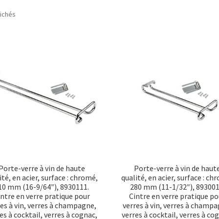
Trié
fichés
par
popularité
Porte-verre à vin de haute
Porte-verre à vin de haut
ité, en acier, surface : chromé,
qualité, en acier, surface : ch
10 mm (16-9/64″), 8930111.
280 mm (11-1/32″), 893001
intre en verre pratique pour
Cintre en verre pratique po
res à vin, verres à champagne,
verres à vin, verres à champa
es à cocktail, verres à cognac,
verres à cocktail, verres à co