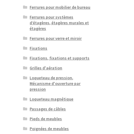
Ferrures pour mobilier de bureau
Ferrures pour systèmes
d’étagères, étagères murales et
étagères
Ferrures pour verre et miroir
Fixations
Fixations, fixations et supports
Grilles d'aération
Loqueteau de pression,
Mécanisme d'ouverture par
pression
Loqueteau magnétique
Passages de câbles
Pieds de meubles
Poignées de meubles