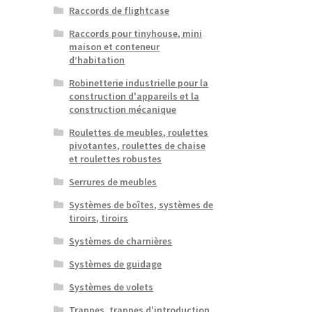
Raccords de flightcase
Raccords pour tinyhouse, mini
maison et conteneur
d’habitation
Robinetterie industrielle pour la
construction d'appareils et la
construction mécanique
Roulettes de meubles, roulettes
pivotantes, roulettes de chaise
et roulettes robustes
Serrures de meubles
Systèmes de boîtes, systèmes de
tiroirs, tiroirs
Systèmes de charnières
Systèmes de guidage
Systèmes de volets
Trappes, trappes d'introduction,