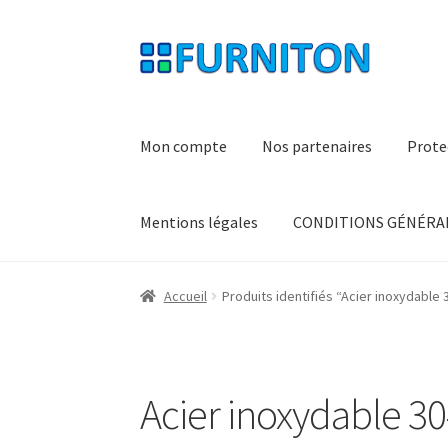
Aller
Aller
à
au
la
contenu
navigation
Mon compte
Nos partenaires
Prote
Mentions légales
CONDITIONS GÉNÉRAL
Accueil
Produits identifiés “Acier inoxydable 
Acier inoxydable 3