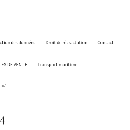
ction des données
Droit de rétractation
Contact
ES DE VENTE
Transport maritime
304”
04