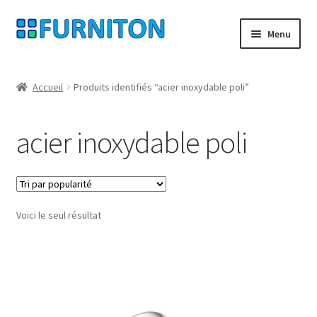
Aller
Aller
Menu
à
au
la
contenu
Mon compte
navigation
Accueil
Produits identifiés “acier inoxydable poli”
Nos partenaires
acier inoxydable poli
Protection des données
Droit de rétractation
Voici le seul résultat
Contact
Mentions légales
CONDITIONS GÉNÉRALES DE VENTE